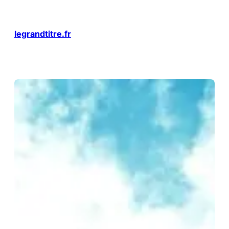
Aller
au
contenu
legrandtitre.fr