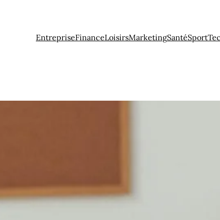
Entreprise
Finance
Loisirs
Marketing
Santé
Sport
Te