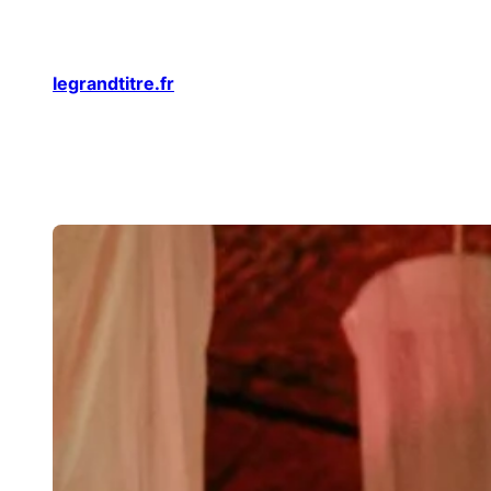
Aller
au
legrandtitre.fr
contenu