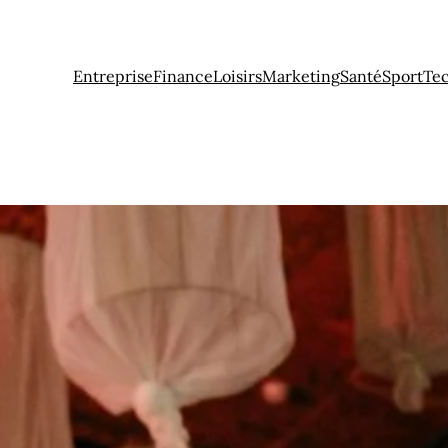
Entreprise
Finance
Loisirs
Marketing
Santé
Sport
Te