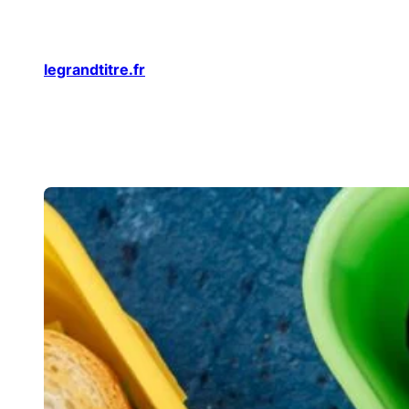
Aller
au
legrandtitre.fr
contenu